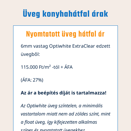
Üveg konyhahátfal árak
Nyomtatott üveg hátfal ár
6mm vastag Optiwhite ExtraClear edzett
üvegből:
115.000 Ft/m² -tól + ÁFA
(ÁFA: 27%)
Az ár a beépítés díját is tartalmazza!
Az Optiwhite üveg színtelen, a minimális
vastartalom miatt nem ad zöldes színt, mint
a float üveg, így kifejezetten alkalmas
színes és nyomtatott üvegekhez.