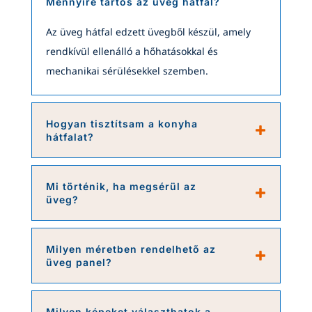
Mennyire tartós az üveg hátfal?
Az üveg hátfal edzett üvegből készül, amely
rendkívül ellenálló a hőhatásokkal és
mechanikai sérülésekkel szemben.
Hogyan tisztítsam a konyha
hátfalat?
Mi történik, ha megsérül az
üveg?
Milyen méretben rendelhető az
üveg panel?
Milyen képeket választhatok a