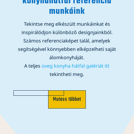
konyhahátfal referencia
munkáink
Tekintse meg elkészült munkáinkat és
inspirálódjon különböző designjainkból.
Számos referenciaképet talál, amelyek
segítségével könnyebben elképzelheti saját
álomkonyháját.
A teljes
üveg konyha hátfal galériát itt
tekintheti meg.
Mutass többet