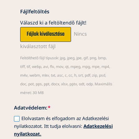
Fájlfeltöltés
Válaszd ki a feltöltendő fájlt!
File Input
Fájlok kiválasztása
Nincs
kiválasztott fájl
Feltölthető fájl típusok: jpg, jpeg, jpe, gif, png, bmp,
tiff, tif, webp, avi, flv, mov, qt, mpeg, mpg, mpe, mp4,
m4v, webm, mkv, txt, asc, c, cc, h, srt, pdf, zip, psd,
doc, pot, pps, ppt, docx, xlsx, pptx, odt, odp. Maximális
méret: 30 MB
Adatvédelem:
Elolvastam és elfogadom az Adatkezelési
nyilatkozatot. Itt tudja elolvasni:
Adatkezelési
nyilatkozat.