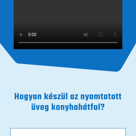
Hogyan készül az nyomtatott
üveg konyhahátfal?