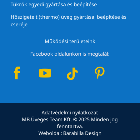
Tükrök egyedi gyártása és beépítése
Hőszigetelt (thermo) üveg gyártása, beépítése és
cseréje
Működési területeink
Facebook oldalunkon is megtalál:




Adatvédelmi nyilatkozat
MB Üveges Team Kft. © 2025 Minden jog
fenntartva.
Weboldal:
Barabilla Design