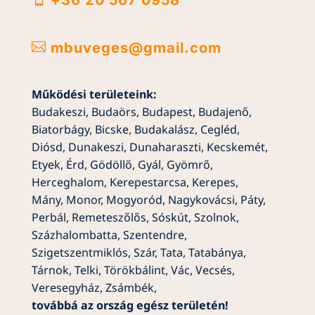

mbuveges@gmail.com
Működési területeink:
Budakeszi
,
Budaörs
,
Budapest
,
Budajenő
,
Biatorbágy
,
Bicske
,
Budakalász
,
Cegléd
,
Diósd
,
Dunakeszi
,
Dunaharaszti
,
Kecskemét
,
Etyek
,
Érd
,
Gödöllő
,
Gyál
,
Gyömrő
,
Herceghalom
,
Kerepestarcsa
,
Kerepes
,
Mány
,
Monor
,
Mogyoród
,
Nagykovácsi
,
Páty
,
Perbál
,
Remeteszőlős
,
Sóskút
,
Szolnok
,
Százhalombatta
,
Szentendre
,
Szigetszentmiklós
,
Szár
,
Tata
,
Tatabánya
,
Tárnok
,
Telki
,
Törökbálint
,
Vác
,
Vecsés
,
Veresegyház
,
Zsámbék
,
továbbá az ország egész területén!