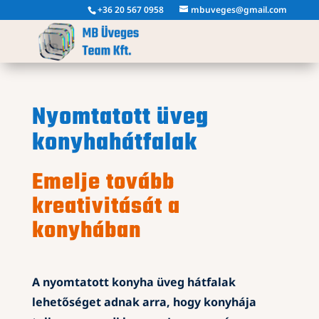
+36 20 567 0958
mbuveges@gmail.com
Nyomtatott üveg
konyhahátfalak
Emelje tovább
kreativitását a
konyhában
A nyomtatott konyha üveg hátfalak
lehetőséget adnak arra, hogy konyhája