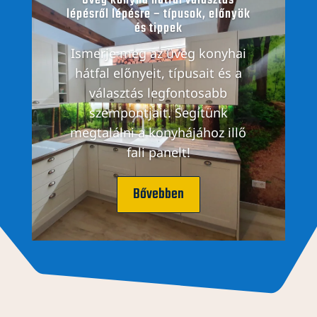
Üveg konyha hátfal választás
lépésről lépésre – típusok, előnyök
és tippek
Ismerje meg az üveg konyhai
hátfal előnyeit, típusait és a
választás legfontosabb
szempontjait. Segítünk
megtalálni a konyhájához illő
fali panelt!
Bővebben