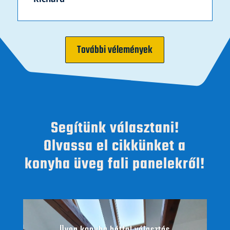
További vélemények
Segítünk választani!
Olvassa el cikkünket a
konyha üveg fali panelekről!