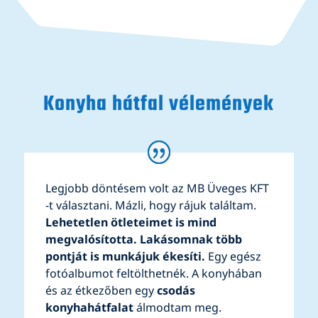
Konyha hátfal vélemények
Legjobb döntésem volt az MB Üveges KFT
-t választani. Mázli, hogy rájuk találtam.
Lehetetlen ötleteimet is mind
megvalósította. Lakásomnak több
pontját is munkájuk ékesíti.
Egy egész
fotóalbumot feltölthetnék. A konyhában
és az étkezőben egy
csodás
konyhahátfalat
álmodtam meg.