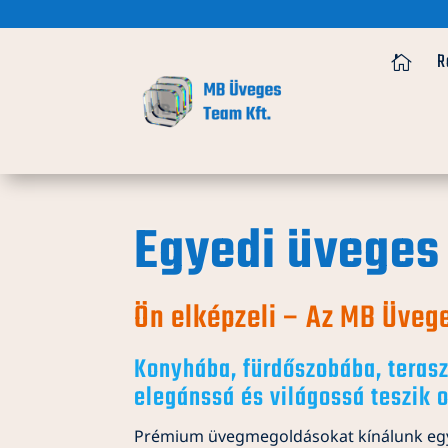
R
Egyedi üveges
Ön elképzeli – Az MB Üveg
Konyhába, fürdőszobába, teras
elegánssá és világossá teszik 
Prémium üvegmegoldásokat kínálunk egye