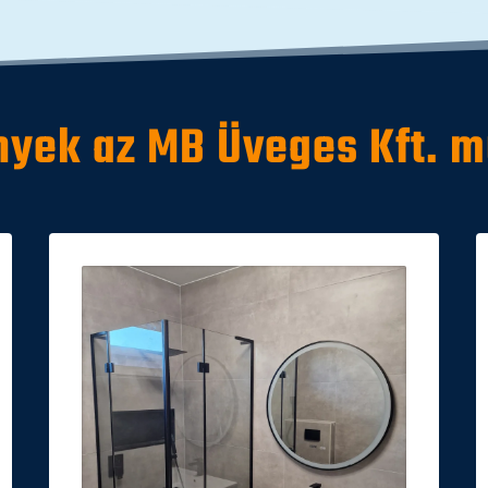
yek az MB Üveges Kft. m