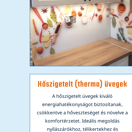
Hőszigetelt (thermo) üvegek
A hőszigetelt üvegek kiváló
energiahatékonyságot biztosítanak,
csökkentve a hőveszteséget és növelve a
komfortérzetet. Ideális megoldás
nyílászárókhoz, télikertekhez és