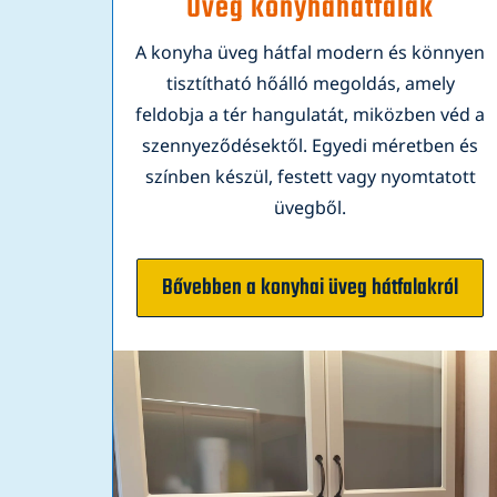
Üveg konyhahátfalak
A konyha üveg hátfal modern és könnyen
tisztítható hőálló megoldás, amely
feldobja a tér hangulatát, miközben véd a
szennyeződésektől. Egyedi méretben és
színben készül, festett vagy nyomtatott
üvegből.
Bővebben a konyhai üveg hátfalakról