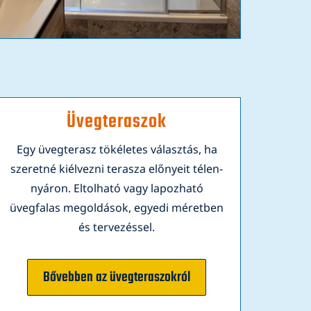
Üvegteraszok
Egy üvegterasz tökéletes választás, ha
szeretné kiélvezni terasza előnyeit télen-
nyáron. Eltolható vagy lapozható
üvegfalas megoldások, egyedi méretben
és tervezéssel.
Bővebben az üvegteraszokról