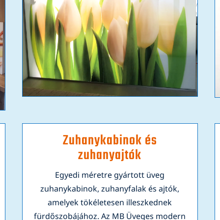
Zuhanykabinok és
zuhanyajtók
Egyedi méretre gyártott üveg
zuhanykabinok, zuhanyfalak és ajtók,
amelyek tökéletesen illeszkednek
fürdőszobájához. Az MB Üveges modern