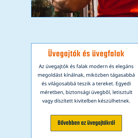
Üvegajtók és üvegfalak
Az üvegajtók és falak modern és elegáns
megoldást kínálnak, miközben tágasabbá
és világosabbá teszik a tereket. Egyedi
méretben, biztonsági üvegből, letisztult
vagy díszített kivitelben készülhetnek.
Bővebben az üvegajtókról