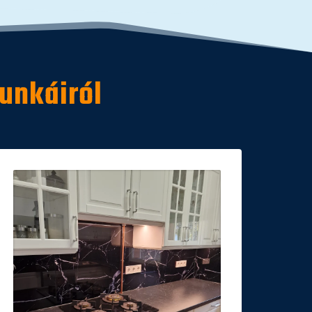
unkáiról