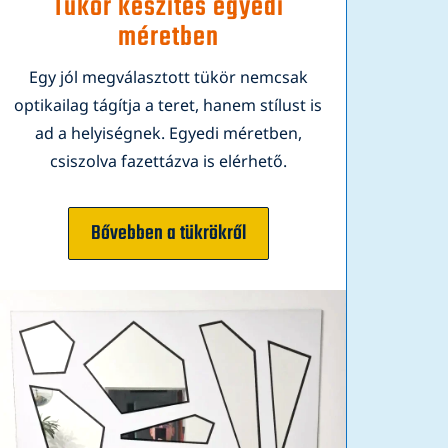
Tükör készítés egyedi
méretben
Egy jól megválasztott tükör nemcsak
optikailag tágítja a teret, hanem stílust is
ad a helyiségnek. Egyedi méretben,
csiszolva fazettázva is elérhető.
Bővebben a tükrökről