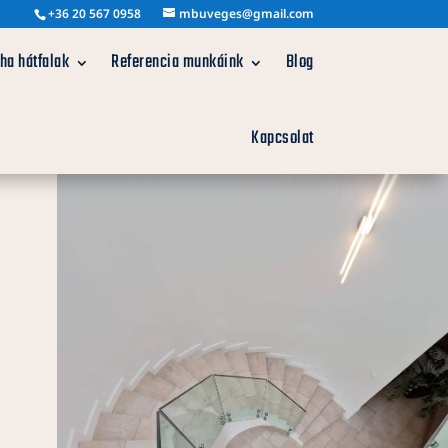
+36 20 567 0958
mbuveges@gmail.com
ha hátfalak
Referencia munkáink
Blog
Kapcsolat