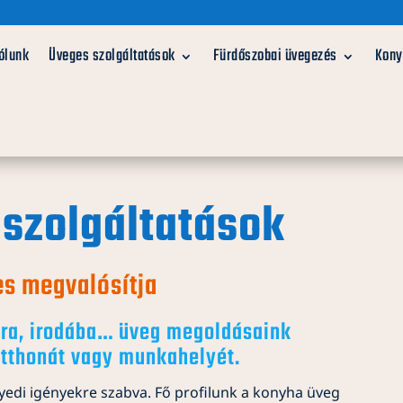
ólunk
Üveges szolgáltatások
Fürdőszobai üvegezés
Kony
 szolgáltatások
es megvalósítja
zra, irodába… üveg megoldásaink
otthonát vagy munkahelyét.
di igényekre szabva. Fő profilunk a konyha üveg