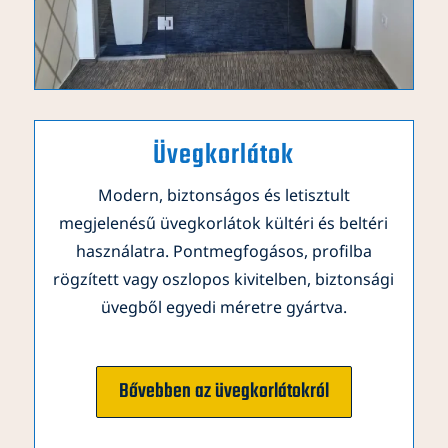
Üvegkorlátok
Modern, biztonságos és letisztult
megjelenésű üvegkorlátok kültéri és beltéri
használatra. Pontmegfogásos, profilba
rögzített vagy oszlopos kivitelben, biztonsági
üvegből egyedi méretre gyártva.
Bővebben az üvegkorlátokról