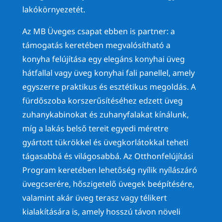
lakókörnyezetét.
Az MB Üveges csapat ebben is partner: a
támogatás keretében megvalósítható a
konyha felújítása egy elegáns konyhai üveg
hátfallal vagy üveg konyhai fali panellel, amely
egyszerre praktikus és esztétikus megoldás. A
fürdőszoba korszerűsítéséhez edzett üveg
zuhanykabinokat és zuhanyfalakat kínálunk,
míg a lakás belső tereit egyedi méretre
gyártott tükrökkel és üvegkorlátokkal teheti
tágasabbá és világosabbá. Az Otthonfelújítási
Program keretében lehetőség nyílik nyílászáró
üvegcserére, hőszigetelő üvegek beépítésére,
valamint akár üveg terasz vagy télikert
kialakítására is, amely hosszú távon növeli