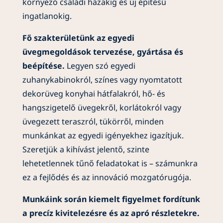
környező családi házakig és új építésű
ingatlanokig.
Fő szakterületünk az egyedi
üvegmegoldások tervezése, gyártása és
beépítése.
Legyen szó egyedi
zuhanykabinokról, színes vagy nyomtatott
dekorüveg konyhai hátfalakról, hő- és
hangszigetelő üvegekről, korlátokról vagy
üvegezett teraszról, tükörről, minden
munkánkat az egyedi igényekhez igazítjuk.
Szeretjük a kihívást jelentő, szinte
lehetetlennek tűnő feladatokat is – számunkra
ez a fejlődés és az innováció mozgatórugója.
Munkáink során kiemelt figyelmet fordítunk
a precíz kivitelezésre és az apró részletekre.