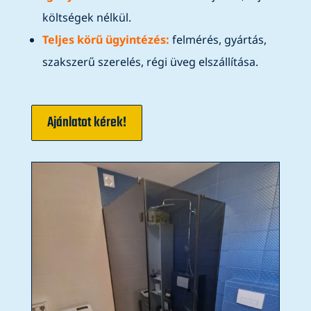
költségek nélkül.
Teljes körű ügyintézés:
felmérés, gyártás,
szakszerű szerelés, régi üveg elszállítása.
Ajánlatot kérek!