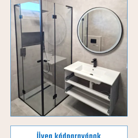
Üveg kádparavánok