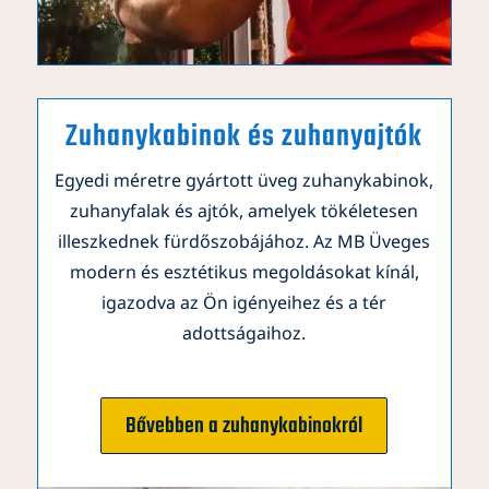
Zuhanykabinok és zuhanyajtók
Egyedi méretre gyártott üveg zuhanykabinok,
zuhanyfalak és ajtók, amelyek tökéletesen
illeszkednek fürdőszobájához. Az MB Üveges
modern és esztétikus megoldásokat kínál,
igazodva az Ön igényeihez és a tér
adottságaihoz.
Bővebben a zuhanykabinokról