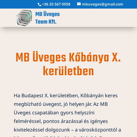
+36 20 567 0958
mbuveges@gmail.com
MB Üveges Kőbánya X.
kerületben
Ha Budapest X. kerületében, Kőbányán keres
megbízható üvegest, jó helyen jár. Az MB
Üveges csapatában gyors helyszíni
felméréssel, pontos árazással és igényes
kivitelezéssel dolgozunk – a városközponttól a