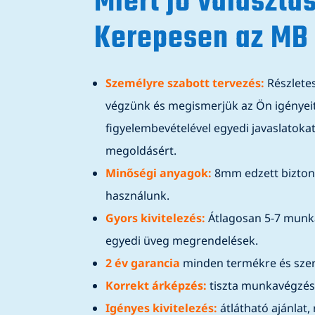
Miért jó választá
Kerepesen az MB
Személyre szabott tervezés:
Részletes
végzünk és megismerjük az Ön igényei
figyelembevételével egyedi javaslatoka
megoldásért.
Minőségi anyagok:
8mm edzett bizton
használunk.
Gyors kivitelezés:
Átlagosan 5-7 munka
egyedi üveg megrendelések.
2 év garancia
minden termékre és szer
Korrekt árképzés:
tiszta munkavégzés, 
Igényes kivitelezés:
átlátható ajánlat, 