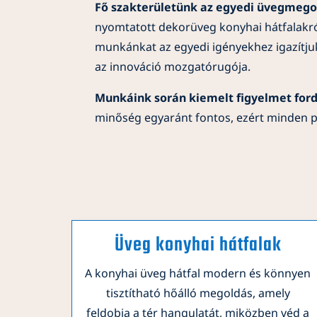
Fő szakterületünk az egyedi üvegmegol
nyomtatott dekorüveg konyhai hátfalakról
munkánkat az egyedi igényekhez igazítjuk.
az innováció mozgatórugója.
Munkáink során kiemelt figyelmet fordí
minőség egyaránt fontos, ezért minden pr
Üveg konyhai hátfalak
A konyhai üveg hátfal modern és könnyen
tisztítható hőálló megoldás, amely
feldobja a tér hangulatát, miközben véd a