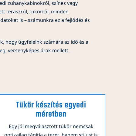
di zuhanykabinokról, színes vagy
tt teraszról, tükörről, minden
adatokat is – számunkra ez a fejlődés és
k, hogy ügyfeleink számára az idő és a
eg, versenyképes árak mellett.
Tükör készítés egyedi
méretben
Egy jól megválasztott tükör nemcsak
optikailag tágítja a teret, hanem stílust is