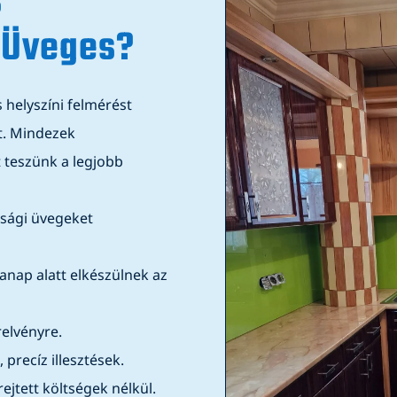
s
 Üveges?
 helyszíni felmérést
t. Mindezek
t teszünk a legjobb
sági üvegeket
nap alatt elkészülnek az
elvényre.
precíz illesztések.
rejtett költségek nélkül.