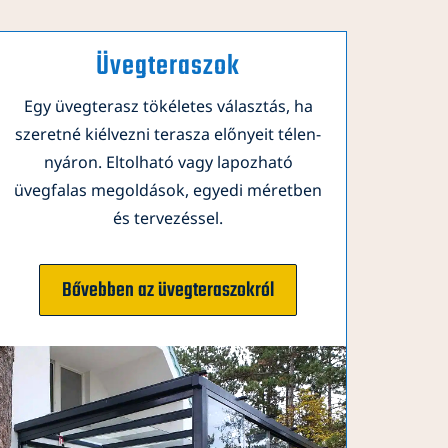
Üvegteraszok
Egy üvegterasz tökéletes választás, ha
szeretné kiélvezni terasza előnyeit télen-
nyáron. Eltolható vagy lapozható
üvegfalas megoldások, egyedi méretben
és tervezéssel.
Bővebben az üvegteraszokról