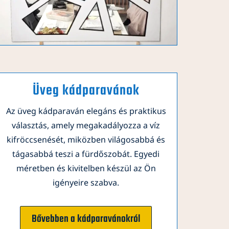
Üveg kádparavánok
Az üveg kádparaván elegáns és praktikus
választás, amely megakadályozza a víz
kifröccsenését, miközben világosabbá és
tágasabbá teszi a fürdőszobát. Egyedi
méretben és kivitelben készül az Ön
igényeire szabva.
Bővebben a kádparavánokról