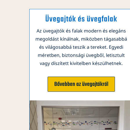
Üvegajtók és üvegfalak
Az üvegajtók és falak modern és elegáns
megoldást kínálnak, miközben tágasabbá
és világosabbá teszik a tereket. Egyedi
méretben, biztonsági üvegből, letisztult
vagy díszített kivitelben készülhetnek.
Bővebben az üvegajtókról