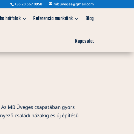
+36 20 567 0958
mbuveges@gmail.com
ha hátfalak
Referencia munkáink
Blog
Kapcsolat
r. Az MB Üveges csapatában gyors
nyező családi házakig és új építésű