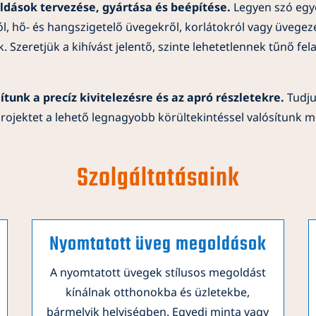
dások tervezése, gyártása és beépítése.
Legyen szó egye
, hő- és hangszigetelő üvegekről, korlátokról vagy üvegeze
 Szeretjük a kihívást jelentő, szinte lehetetlennek tűnő fel
tunk a precíz kivitelezésre és az apró részletekre.
Tudju
ojektet a lehető legnagyobb körültekintéssel valósítunk m
Szolgáltatásaink
Nyomtatott üveg megoldások
A nyomtatott üvegek stílusos megoldást
kínálnak otthonokba és üzletekbe,
bármelyik helyiségben. Egyedi minta vagy