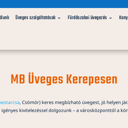
ólunk
Üveges szolgáltatások
Fürdőszobai üvegezés
Kony
MB Üveges Kerepesen
pestarcsa
, Csömör) keres megbízható üvegest, jó helyen já
s igényes kivitelezéssel dolgozunk – a városközponttól a kör