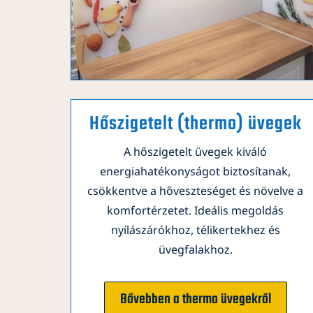
Hőszigetelt (thermo) üvegek
A hőszigetelt üvegek kiváló
energiahatékonyságot biztosítanak,
csökkentve a hőveszteséget és növelve a
komfortérzetet. Ideális megoldás
nyílászárókhoz, télikertekhez és
üvegfalakhoz.
Bővebben a thermo üvegekről