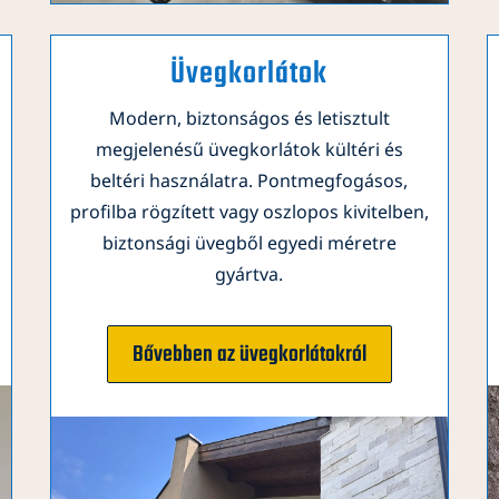
Üvegkorlátok
Modern, biztonságos és letisztult
megjelenésű üvegkorlátok kültéri és
beltéri használatra. Pontmegfogásos,
profilba rögzített vagy oszlopos kivitelben,
biztonsági üvegből egyedi méretre
gyártva.
Bővebben az üvegkorlátokról